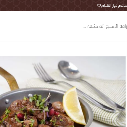
اعم ديار الشام
اقة المطبخ الدمشقي…