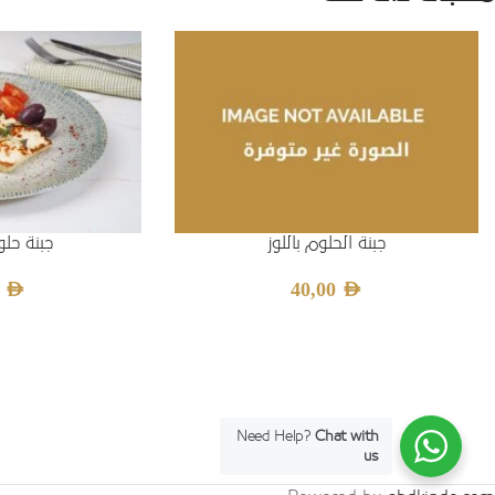
جبنة الحلوم باللوز
جبنة ح
0
AED
40,00
AED
Need Help?
Chat with
us