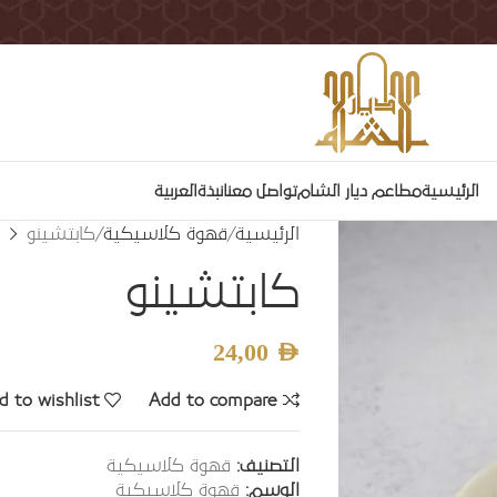
الرئيسية
مطاعم ديار الشام
تواصل معنا
نبذة
العربية
الرئيسية
قهوة كلاسيكية
كابتشينو
كابتشينو
24,00
AED
d to wishlist
Add to compare
التصنيف:
قهوة كلاسيكية
الوسم:
قهوة كلاسيكية