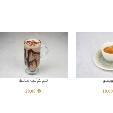
ريسو
شوكولاتة ساخنة
20,00
AED
18,0