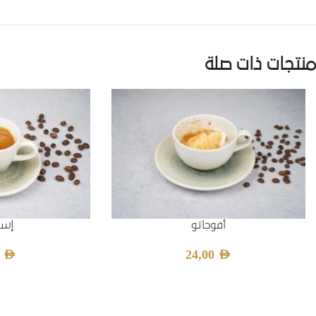
منتجات ذات صلة
أفوجاتو
إسب
0
AED
24,00
AED