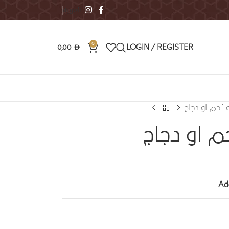
العربية
0
0,00
LOGIN / REGISTER
AED
ة لحم او دجاج
م او دجاج
Ad