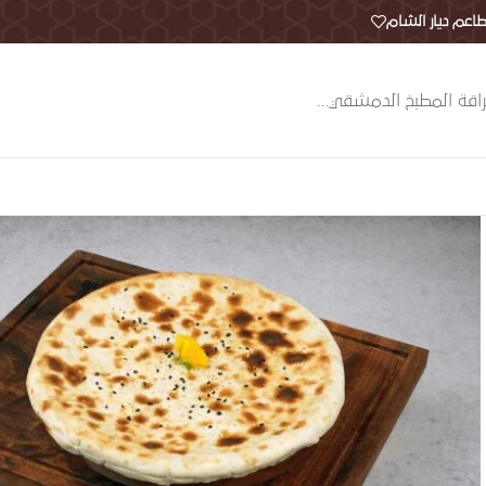
اعم ديار الشام
اقة المطبخ الدمشقي…