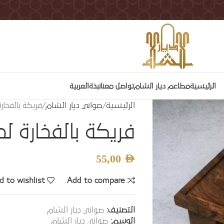
الرئيسية
مطاعم ديار الشام
تواصل معنا
نبذة
العربية
الرئيسية
صواني ديار الشام
فريكة بالفخار
فريكة بالفخارة لح
55,00
AED
d to wishlist
Add to compare
التصنيف:
صواني ديار الشام
الوسم:
صواني ديار الشام